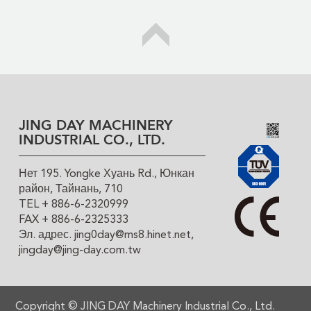
JING DAY MACHINERY
INDUSTRIAL CO., LTD.
Нет 195. Yongke Хуань Rd., Юнкан
район, Тайнань, 710
TEL + 886-6-2320999
FAX + 886-6-2325333
Эл. адрес.
jing0day@ms8.hinet.net
,
jingday@jing-day.com.tw
Copyright ©
JING DAY Machinery Industrial Co., Ltd.