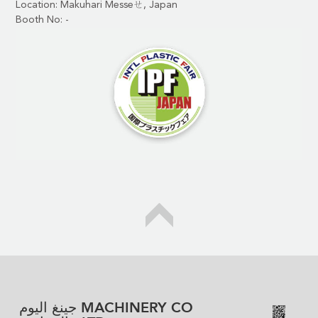
Location: Makuhari Messeㄝ, Japan
Booth No: -
جينغ اليوم MACHINERY CO