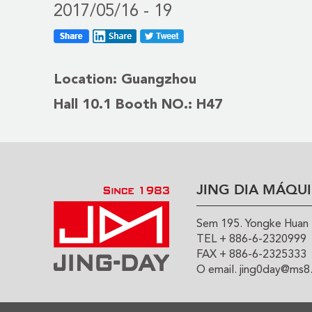
2017/05/16 - 19
Location: Guangzhou
Hall 10.1 Booth NO.: H47
JING DIA MÁQUI
Sem 195. Yongke Huan R
TEL + 886-6-2320999
FAX + 886-6-2325333
O email.
jing0day@ms8.