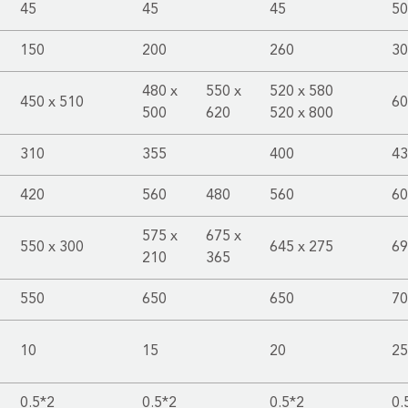
45
45
45
50
150
200
260
30
480 x
550 x
520 x 580
450 x 510
60
500
620
520 x 800
310
355
400
43
420
560
480
560
60
575 x
675 x
550 x 300
645 x 275
69
210
365
550
650
650
70
10
15
20
25
0.5*2
0.5*2
0.5*2
0.