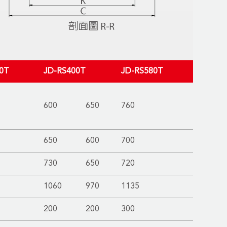
0T
JD-RS400T
JD-RS580T
600
650
760
650
600
700
730
650
720
1060
970
1135
200
200
300