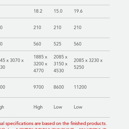
18.2
15.0
19.6
0
210
210
210
0
560
525
560
1885 x
2085 x
45 x 3070 x
2085 x 3230 x
3200 x
3150 x
30
5250
4770
4530
00
9700
8600
11200
gh
High
Low
Low
 specifications are based on the finished products.