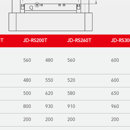
0T
JD-RS200T
JD-RS260T
JD-RS30
560
480
560
600
480
550
520
600
500
620
580
650
800
930
910
960
200
200
200
200