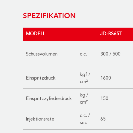
SPEZIFIKATION
MODELL
JD-RS65T
Schussvolumen
c.c.
300 / 500
kgf /
Einspritzdruck
1600
cm²
kg /
Einspritzzylinderdruck
150
cm²
c.c. /
Injektionsrate
65
sec