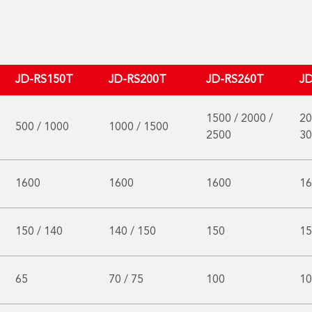
JD-RS150T
JD-RS200T
JD-RS260T
J
1500 / 2000 /
20
500 / 1000
1000 / 1500
2500
30
1600
1600
1600
16
150 / 140
140 / 150
150
15
65
70 / 75
100
10