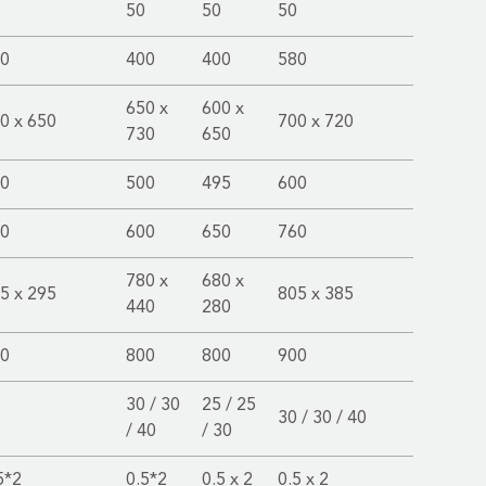
50
50
50
0
400
400
580
650 x
600 x
0 x 650
700 x 720
730
650
0
500
495
600
0
600
650
760
780 x
680 x
5 x 295
805 x 385
440
280
0
800
800
900
30 / 30
25 / 25
30 / 30 / 40
/ 40
/ 30
5*2
0.5*2
0.5 x 2
0.5 x 2