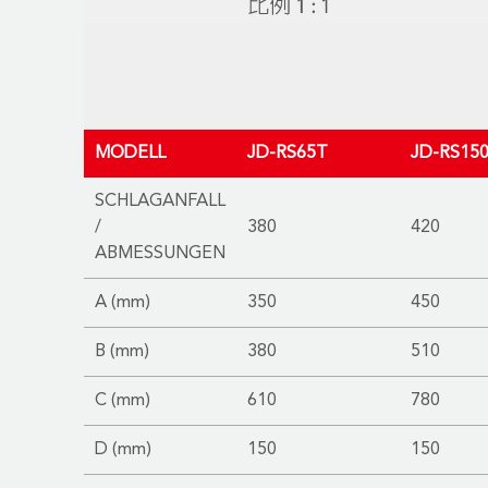
MODELL
JD-RS65T
JD-RS15
SCHLAGANFALL
/
380
420
ABMESSUNGEN
A (mm)
350
450
B (mm)
380
510
C (mm)
610
780
D (mm)
150
150