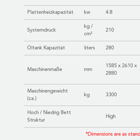
Plattenheizkapazität
kw
4.8
kg /
Systemdruck
210
cm²
Öltank Kapazität
liters
280
1585 x 2610 x
Maschinenmaße
mm
2880
Maschinengewicht
kg
3300
(ca.)
Hoch / Niedrig Bett
High
Struktur
*Dimensions are as stan