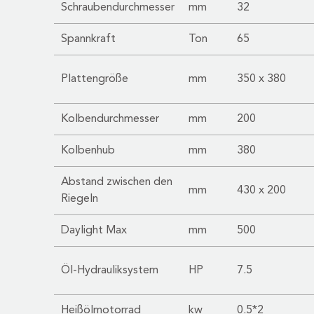
Schraubendurchmesser
mm
32
Spannkraft
Ton
65
Plattengröße
mm
350 x 380
Kolbendurchmesser
mm
200
Kolbenhub
mm
380
Abstand zwischen den
mm
430 x 200
Riegeln
Daylight Max
mm
500
Öl-Hydrauliksystem
HP
7.5
Heißölmotorrad
kw
0.5*2