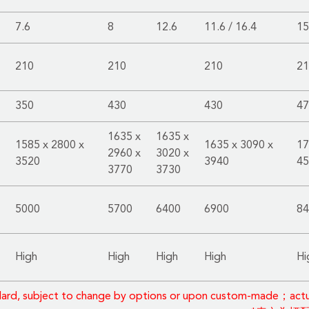
7.6
8
12.6
11.6 / 16.4
15
210
210
210
21
350
430
430
47
1635 x
1635 x
1585 x 2800 x
1635 x 3090 x
17
2960 x
3020 x
3520
3940
45
3770
3730
5000
5700
6400
6900
84
High
High
High
High
Hi
dard, subject to change by options or upon custom-made；actual