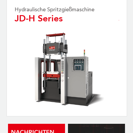
Hydraulische Spritzgießmaschine
Hydra
JD-H Series
JD-
NACHRICHTEN