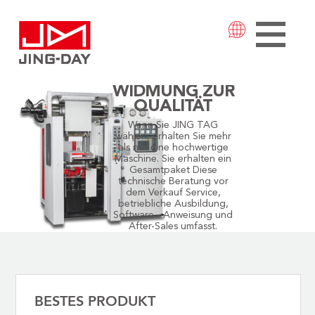
WIDMUNG ZUR
QUALITÄT
Wenn Sie JING TAG
wählen, erhalten Sie mehr
als nur eine hochwertige
Maschine. Sie erhalten ein
Gesamtpaket Diese
technische Beratung vor
dem Verkauf Service,
betriebliche Ausbildung,
Software - Anweisung und
After-Sales umfasst.
BESTES PRODUKT