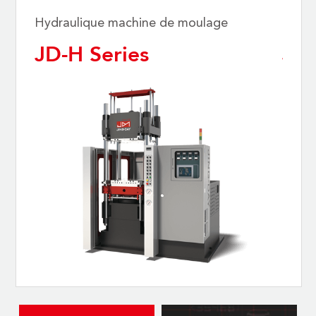
Hydraulique machine de moulage
Hydra
JD-H Series
JD-