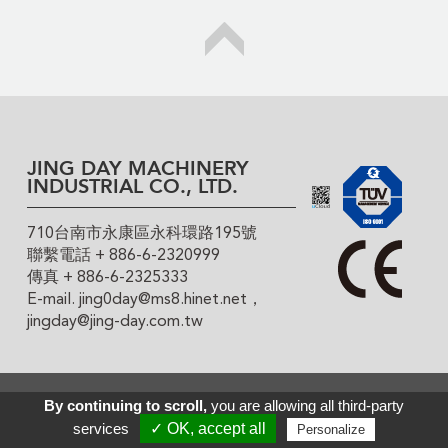
JING DAY MACHINERY
INDUSTRIAL CO., LTD.
710台南市永康區永科環路195號
聯繫電話 + 886-6-2320999
傳真 + 886-6-2325333
E-mail.
jing0day@ms8.hinet.net
，
jingday@jing-day.com.tw
版權所有 ©
敬岱機械股份有限公司
PRM Taiwan
｜
By continuing to scroll,
you are allowing all third-party
Design by Polaris
services
✓ OK, accept all
Personalize