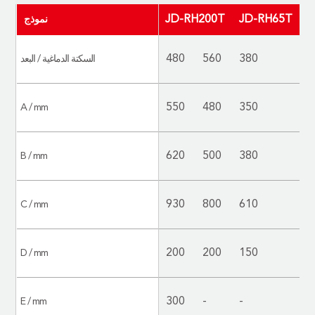
JD-RH300T
JD-RH260T
JD-RH200T
JD-RH65T
نموذج
600
600
420/560
560
480
560
380
السكتة الدماغية / البعد
650
600
580
520
550
480
350
A / mm
730
650
620
580
620
500
380
B / mm
1060
960
930
910
930
800
610
C / mm
200
200
200
200
200
200
150
D / mm
400
400
400
300
300
-
-
E / mm