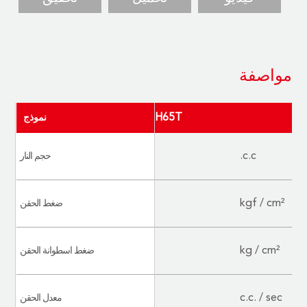
مواصفة
JD-RH65T
نموذج
500
c.c.
حجم النار
1600
kgf / cm²
ضغط الحقن
170
kg / cm²
ضغط اسطوانة الحقن
70
c.c. / sec
معدل الحقن