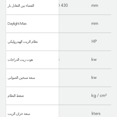
575 x 210
430 x 200
mm
الفضاء بين التعادل بار
500
mm
Daylight Max
10
HP
نظام الزيت الهيدروليكي
0.5*2
kw
هوت زيت الدراجات
8
4.8
kw
سعة تسخين الصوانى
210
kg / cm²
ضغط النظام
280
liters
سعة خزان الزيت