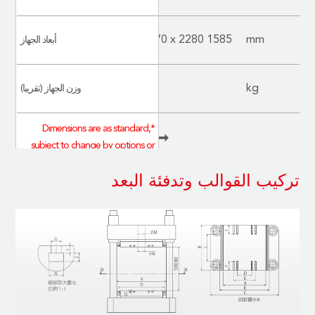
 2760
1635 x 2960 x 2800
1585 x 2770 x 2280
mm
أبعاد الجهاز
5800
3300
kg
وزن الجهاز (تقريبا)
*Dimensions are as standard,
subject to change by options or
upon custom-made；actual
تركيب القوالب وتدفئة البعد
specifications are based on the
finished products.
*表內為標配尺寸，會因選配或客
製化而有所差異，請以實際為準