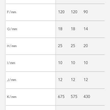
145
145
145
135
120
120
90
F / mm
18
18
18
18
18
18
14
G / mm
25
25
25
25
25
25
20
H / mm
10
10
10
10
10
10
10
I / mm
12
12
12
12
12
12
12
J / mm
795
695
660
645
675
575
430
K / mm