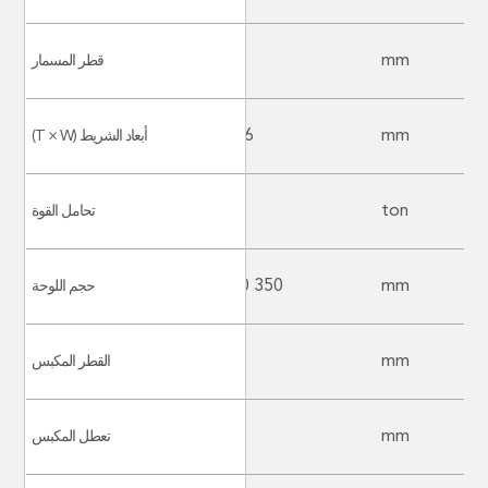
25
mm
قطر المسمار
6 x 30
mm
أبعاد الشريط (T × W)
65
ton
تحامل القوة
480 x 500
350 x 380
mm
حجم اللوحة
200
mm
القطر المكبس
560
380
mm
تعطل المكبس