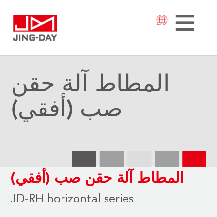
المطاط آلة حقن
صب (أفقي)
المطاط آلة حقن صب (أفقي)
JD-RH horizontal series