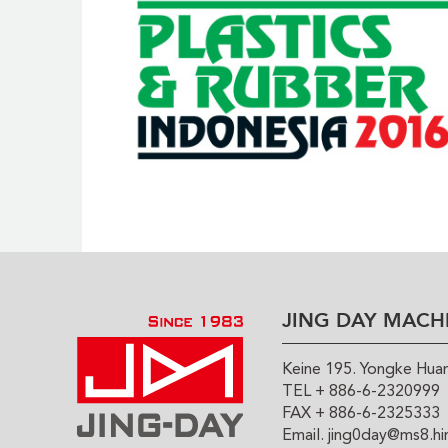
JING DAY MACHI
Keine 195. Yongke Huan 
TEL + 886-6-2320999
FAX + 886-6-2325333
Email.
jing0day@ms8.hi