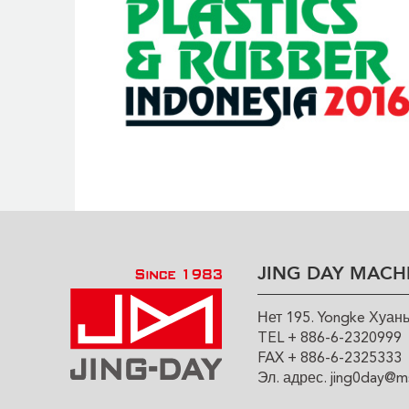
JING DAY MACHI
Нет 195. Yongke Хуань
TEL + 886-6-2320999
FAX + 886-6-2325333
Эл. адрес.
jing0day@ms