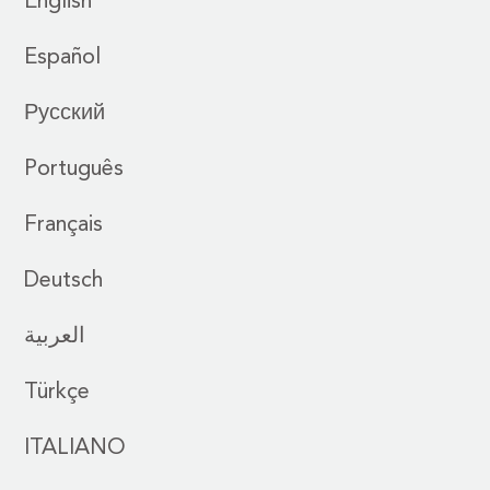
English
Español
Русский
Português
Français
Deutsch
العربية
Türkçe
ITALIANO