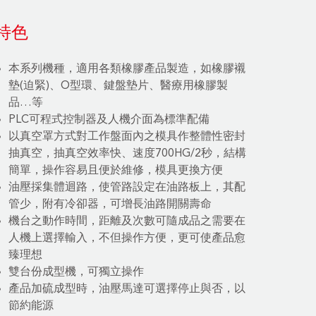
特色
本系列機種，適用各類橡膠產品製造，如橡膠襯
墊(迫緊)、O型環、鍵盤墊片、醫療用橡膠製
品…等
PLC可程式控制器及人機介面為標準配備
以真空罩方式對工作盤面內之模具作整體性密封
抽真空，抽真空效率快、速度700HG/2秒，結構
簡單，操作容易且便於維修，模具更換方便
油壓採集體迴路，使管路設定在油路板上，其配
管少，附有冷卻器，可增長油路開關壽命
機台之動作時間，距離及次數可隨成品之需要在
人機上選擇輸入，不但操作方便，更可使產品愈
臻理想
雙台份成型機，可獨立操作
產品加硫成型時，油壓馬達可選擇停止與否，以
節約能源