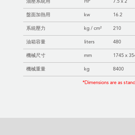
油壓系統用
HP
7.5 x 2
盤面加熱用
kw
16.2
系統壓力
kg / cm²
210
油箱容量
liters
480
機械尺寸
mm
1745 x 35
機械重量
kg
8400
*Dimensions are as stan