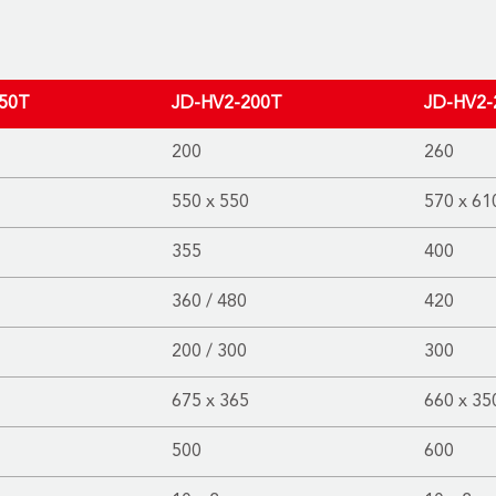
50T
JD-HV2-200T
JD-HV2-
200
260
550 x 550
570 x 61
355
400
360 / 480
420
200 / 300
300
675 x 365
660 x 35
500
600