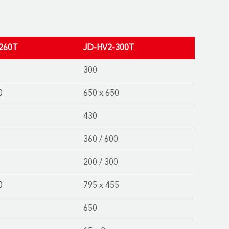
260T
JD-HV2-300T
300
0
650 x 650
430
360 / 600
200 / 300
0
795 x 455
650