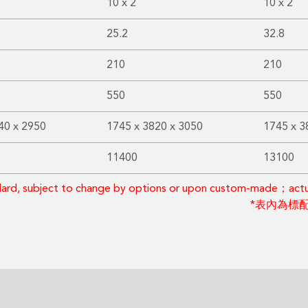
10 x 2
10 x 2
25.2
32.8
210
210
550
550
40 x 2950
1745 x 3820 x 3050
1745 x 3
11400
13100
dard, subject to change by options or upon custom-made；actual
*表內為標