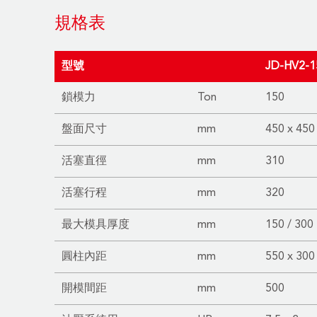
規格表
型號
JD-HV2-1
鎖模力
Ton
150
盤面尺寸
mm
450 x 450
活塞直徑
mm
310
活塞行程
mm
320
最大模具厚度
mm
150 / 300
圓柱內距
mm
550 x 300
開模間距
mm
500